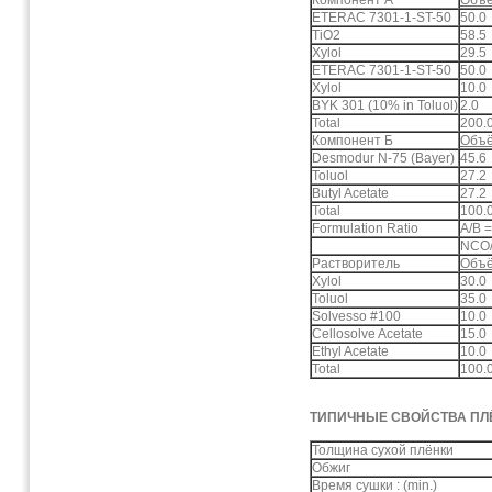
Компонент А
Объё
ETERAC 7301-1-ST-50
50.0
TiO2
58.5
Xylol
29.5
ETERAC 7301-1-ST-50
50.0
Xylol
10.0
BYK 301 (10% in Toluol)
2.0
Total
200.
Компонент Б
Объё
Desmodur N-75 (Bayer)
45.6
Toluol
27.2
Butyl Acetate
27.2
Total
100.
Formulation Ratio
A/B =
NCO/
Растворитель
Объё
Xylol
30.0
Toluol
35.0
Solvesso #100
10.0
Cellosolve Acetate
15.0
Ethyl Acetate
10.0
Total
100.
ТИПИЧНЫЕ СВОЙСТВА ПЛ
Толщина сухой плёнки
Обжиг
Время сушки : (min.)