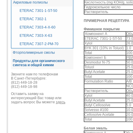
Акриловые полиолы
Кислотность (mg KOH/g, soli
Гидроксильное число
ETERAC 7301-1-ST-50
Растворитель
ETERAC 7302-1
ПРИМЕРНАЯ РЕЦЕПТУРА
ETERAC 7303-4-X-60
Финишное покрытие
Компонент А
Объ
ETERAC 7303-X-63
ETERAC 7301-1-ST-50
73.
Xylol
26.
ETERAC 7307-2-PM-70
BYK 301 (10% in Toluol)
1.0
Фторполимерные смолы
Total
100
Компонент Б
PB
Продукты для органического
Desmodur N-75
50.
синтеза и общей химии
Toluol
25.
Butyl Acetate
25.
Звоните нам по телефонам
Total
100
В Санкт-Петербурге:
Formulation Ratio
A/B 
(812) 449-18-28
NCO
(812) 449-18-98
Растворитель
Объ
Оставить заявку на
Xylol
40.
интересующий Вас товар или
Butyl Acetate
25.
задать вопрос Вы можете
здесь
Butyl Cellosolve
5.0
Solvesso #100
10.
Cellosolve Acetate
20.
Total
100
Белая эмаль