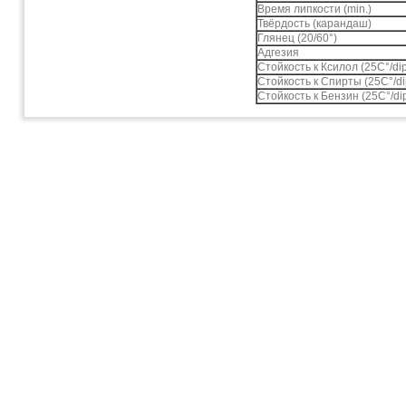
Время липкости (min.)
Твёрдость (карандаш)
Глянец (20/60°)
Адгезия
Стойкость к Ксилол (25С°/dip
Стойкость к Спирты (25С°/di
Стойкость к Бензин (25С°/dip