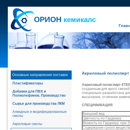
ОРИОН
кемикалс
Глав
Акриловый полиспирт 
Основные направления поставок
Пластификаторы
Акриловый полиспирт ETER
созданным для кросс связе
Добавки для ПВХ и
специально разработана дл
Полиолефинов. Производство
высыхание, отличная химичес
Сырье для производства ЛКМ
СПЕЦИФИКАЦИЯ
Алкидные и модифицированные
Внешний вид
смолы
Цветность по Гарднеру
Вязкость по Гарднеру при 
Акриловые смолы
Содержание сухого вещества